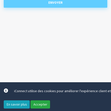
ENVOYER
iConnect utilise des cookies pour améliorer l'expérience client et l
Tous droits réservés. © 2026 Inforius
-
Vie Privée
Assistance
+32 81 74 43 40
support@inforius.be
En savoir plus
Accepter